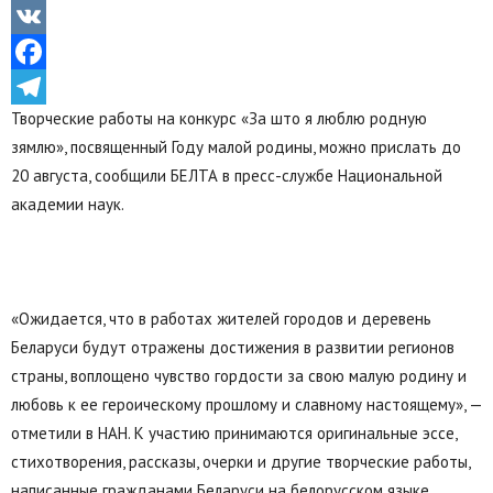
Odnoklassniki
VK
Facebook
Творческие работы на конкурс «За што я люблю родную
Telegram
зямлю», посвященный Году малой родины, можно прислать до
20 августа, сообщили БЕЛТА в пресс-службе Национальной
академии наук.
«Ожидается, что в работах жителей городов и деревень
Беларуси будут отражены достижения в развитии регионов
страны, воплощено чувство гордости за свою малую родину и
любовь к ее героическому прошлому и славному настоящему», —
отметили в НАН. К участию принимаются оригинальные эссе,
стихотворения, рассказы, очерки и другие творческие работы,
написанные гражданами Беларуси на белорусском языке