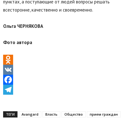
пунктах, а поступающие от людей вопросы решать
всесторонне, качественно и своевременно.
Ольга ЧЕРНЯКОВА
Фото автора
Odnoklassniki
VK
Facebook
Telegram
ТЕГИ
Avаngard
Власть
Общество
прием граждан