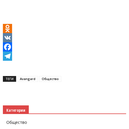
Odnoklassniki
VK
Facebook
Telegram
ТЕГИ
Avаngard
Общество
Категории
Общество