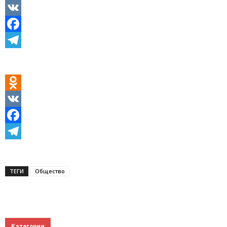
Odnoklassniki
VK
Facebook
Telegram
Odnoklassniki
VK
Facebook
Telegram
ТЕГИ
Общество
Категории