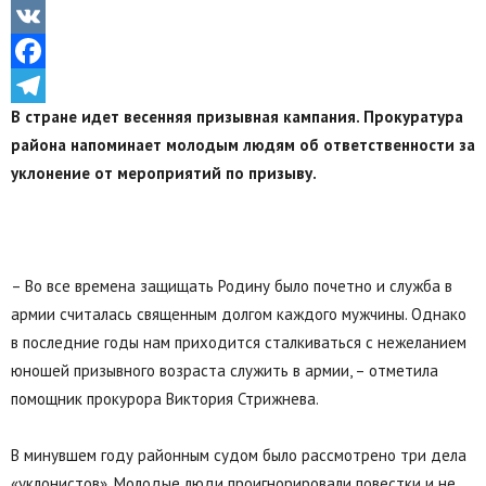
Odnoklassniki
VK
Facebook
В стране идет весенняя призывная кампания. Прокуратура
Telegram
района напоминает молодым людям об ответственности за
уклонение от мероприятий по призыву.
– Во все времена защищать Родину было почетно и служба в
армии считалась священным долгом каждого мужчины. Однако
в последние годы нам приходится сталкиваться с нежеланием
юношей призывного возраста служить в армии, – отметила
помощник прокурора Виктория Стрижнева.
В минувшем году районным судом было рассмотрено три дела
«уклонистов». Молодые люди проигнорировали повестки и не