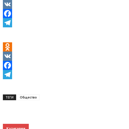
Odnoklassniki
VK
Facebook
Telegram
Odnoklassniki
VK
Facebook
Telegram
ТЕГИ
Общество
Категории