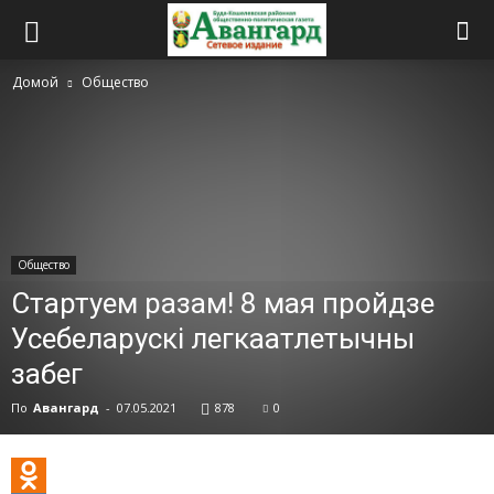
Домой
Общество
Общество
Стартуем разам! 8 мая пройдзе
Усебеларускi легкаатлетычны
забег
По
Авангард
-
07.05.2021
878
0