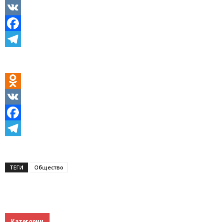
Odnoklassniki
VK
Facebook
Telegram
Odnoklassniki
VK
Facebook
Telegram
ТЕГИ
Общество
Категории