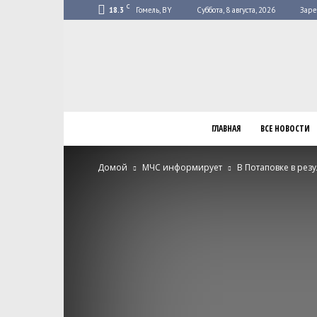
C
18.3
Гомель, BY
Суббота, 8 августа, 2026
Заре
ГЛАВНАЯ
ВСЕ НОВОСТИ
Домой
МЧС информирует
В Потаповке в рез