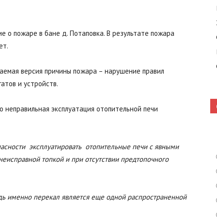
е о пожаре в бане д. Потаповка. В результате пожара
Кошелево
ет.
аемая версия причины пожара – нарушение правил
атов и устройств.
|
о неправильная эксплуатация отопительной печи
асности эксплуатировать отопительные печи с явными
неисправной топкой и при отсутствии предтопочного
Газета
едь именно перекал является еще одной распространенной