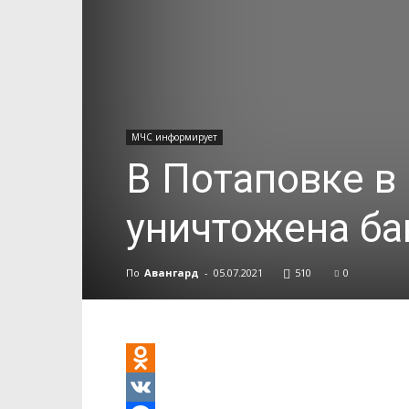
МЧС информирует
В Потаповке в
уничтожена ба
По
Авангард
-
05.07.2021
510
0
Odnoklassniki