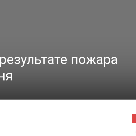
|
Погода
 результате пожара
ня
в
Буда-