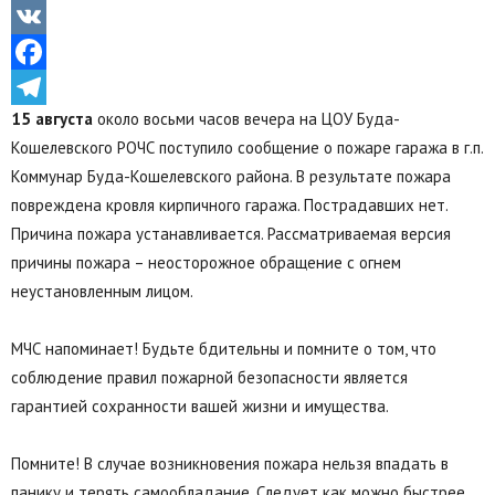
Odnoklassniki
VK
Facebook
15 августа
около восьми часов вечера на ЦОУ Буда-
Telegram
Кошелевского РОЧС поступило сообщение о пожаре гаража в г.п.
Коммунар Буда-Кошелевского района. В результате пожара
повреждена кровля кирпичного гаража. Пострадавших нет.
Причина пожара устанавливается. Рассматриваемая версия
причины пожара – неосторожное обращение с огнем
неустановленным лицом.
МЧС напоминает! Будьте бдительны и помните о том, что
соблюдение правил пожарной безопасности является
гарантией сохранности вашей жизни и имущества.
Помните! В случае возникновения пожара нельзя впадать в
панику и терять самообладание. Следует как можно быстрее