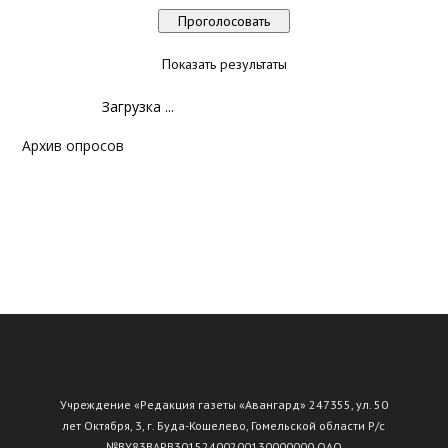
Показать результаты
Загрузка ...
Архив опросов
Учреждение «Редакция газеты «Авангард» 247355, ул. 50
лет Октября, 3, г. Буда-Кошелево, Гомельской области Р/с
№ВY83ВАРВ30152400200130000000 ОАО