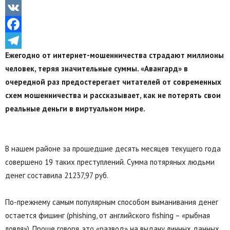
Odnoklassniki
VK
Facebook
Ежегодно от интернет-мошенничества страдают миллионы
Telegram
человек, теряя значительные суммы. «Авангард» в
очередной раз предостерегает читателей от современных
схем мошенничества и рассказывает, как не потерять свои
реальные деньги в виртуальном мире.
В нашем районе за прошедшие десять месяцев текущего года
совершено 19 таких преступлений. Сумма потяряных людьми
денег составила 21237,97 руб.
По-прежнему самым популярным способом выманивания денег
остается фишинг (phishing, от английского fishing – «рыбная
ловля»). Проще говоря, это «развод» на выдачу личных данных