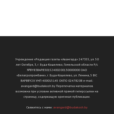
Учреждение «Редакция газеты «Авангард» 247355, ул. 50
лет Октября, 3, г. Буда-Кошелево, Гомельской области Р/с
№ВY83ВАРВ30152400200130000000 ОАО
«Белагропромбанк», г. Буда-Кошелево, ул. Ленина, 5 BIC
BAPBBY2X УНП 400015145 ОКПО 02478208 e-mail:
avangard@budakosh.by Перепечатка материалов
возможна при условии активной прямой гиперссылки на
страницу, содержащую оригинал публикации.
Свяжитесь с нами:
avangard@budakosh.by