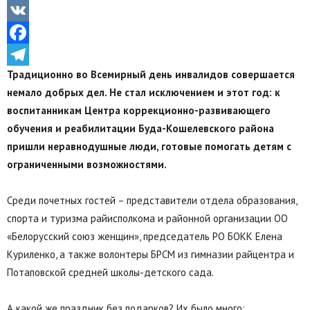
Odnoklassniki
VK
Facebook
Традиционно во Всемирный день инвалидов совершается
Telegram
немало добрых дел. Не стал исключением и этот год: к
воспитанникам Центра коррекционно-развивающего
обучения и реабилитации Буда-Кошелевского района
пришли неравнодушные люди, готовые помогать детям с
ограниченными возможностями.
Среди почетных гостей – представители отдела образования,
спорта и туризма райисполкома и районной организации ОО
«Белорусский союз женщин», председатель РО БОКК Елена
Куриленко, а также волонтеры БРСМ из гимназии райцентра и
Потаповской средней школы-детского сада.
А какой же праздник без подарков? Их было много: