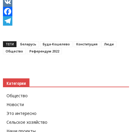
Odnoklassniki
VK
Facebook
Telegram
ТЕГИ
Беларусь
Буда-Кошелево
Конституция
Люди
Общество
Референдум 2022
Категории
Общество
Новости
Это интересно
Сельское хозяйство
Наши проекты