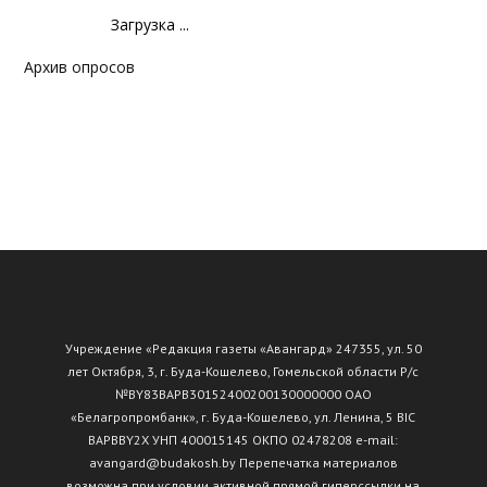
Загрузка ...
Архив опросов
Учреждение «Редакция газеты «Авангард» 247355, ул. 50
лет Октября, 3, г. Буда-Кошелево, Гомельской области Р/с
№ВY83ВАРВ30152400200130000000 ОАО
«Белагропромбанк», г. Буда-Кошелево, ул. Ленина, 5 BIC
BAPBBY2X УНП 400015145 ОКПО 02478208 e-mail:
avangard@budakosh.by Перепечатка материалов
возможна при условии активной прямой гиперссылки на