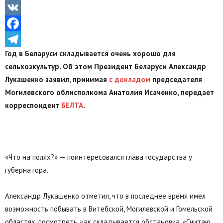
Odnoklassniki
VK
Facebook
Год в Беларуси складывается очень хорошо для
Telegram
сельхозкультур. Об этом Президент Беларуси Александр
Лукашенко заявил, принимая
с докладом
председателя
Могилевского облисполкома Анатолия Исаченко, передает
корреспондент
БЕЛТА
.
«Что на полях?» — поинтересовался глава государства у
губернатора.
Александр Лукашенко отметил, что в последнее время имел
возможность побывать в Витебской, Могилевской и Гомельской
областях, посмотреть, как складывается обстановка. «Считаю,