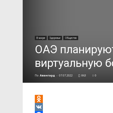
В мире
Здоровье
Общество
ОАЭ планирую
виртуальную б
По
Авангард
-
07.07.2022
863
0
Odnoklassniki