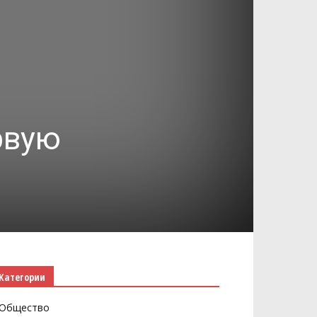
рвую
Категории
Общество