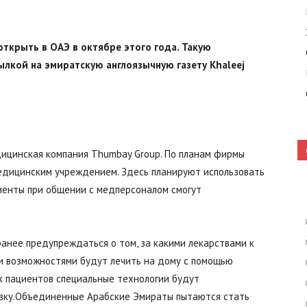
ткрыть в ОАЭ в октябре этого года. Такую
Кошелево
кой на эмиратскую англоязычную газету Khaleej
|
ицинская компания Thumbay Group. По планам фирмы
едицинским учреждением. Здесь планируют использовать
циенты при общении с медперсоналом смогут
Газета
ранее предупреждаться о том, за какими лекарствами к
и возможностями будут лечить на дому с помощью
х пациентов специальные технологии будут
вку.Объединенные Арабские Эмираты пытаются стать