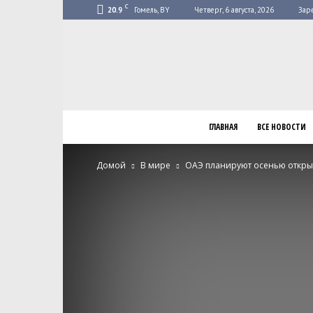
C
20.9
Гомель, BY
Четверг, 6 августа, 2026
Зар
ГЛАВНАЯ
ВСЕ НОВОСТИ
Домой
В мире
ОАЭ планируют осенью откры