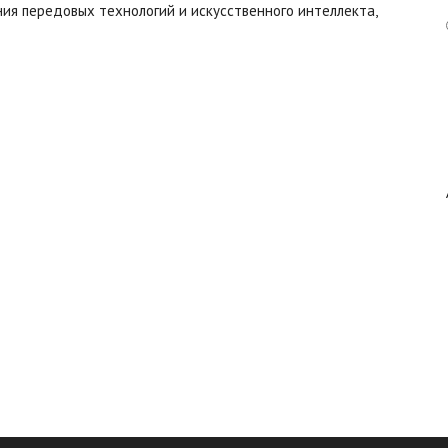
ния передовых технологий и искусственного интеллекта,
Авангард
|
Работа
в