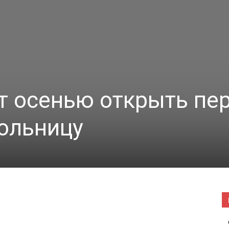
|
Погода
т осенью открыть пе
ольницу
в
Буда-