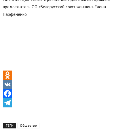
председатель ОО «Белорусский союз женщин» Елена
Парфененко.
Odnoklassniki
VK
Facebook
Telegram
ТЕГИ
Общество