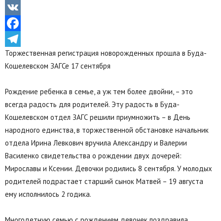
Odnoklassniki
VK
Facebook
Торжественная регистрация новорожденных прошла в Буда-
Telegram
Кошелевском ЗАГСе 17 сентября
Рождение ребенка в семье, а уж тем более двойни, – это
всегда радость для родителей. Эту радость в Буда-
Кошелевском отдел ЗАГС решили приумножить – в День
народного единства, в торжественной обстановке начальник
отдела Ирина Левкович вручила Александру и Валерии
Василенко свидетельства о рождении двух дочерей:
Мирославы и Ксении. Девочки родились 8 сентября. У молодых
родителей подрастает старший сынок Матвей – 19 августа
ему исполнилось 2 годика.
Многодетную семью с рождением девочек поздравила