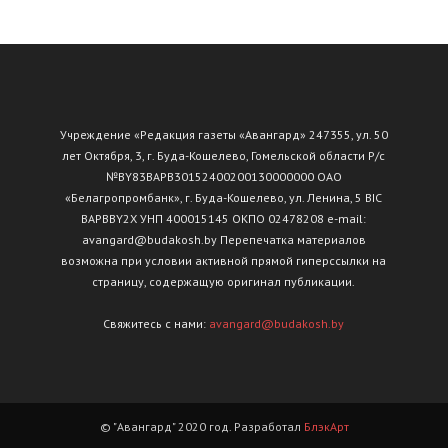
Учреждение «Редакция газеты «Авангард» 247355, ул. 50
лет Октября, 3, г. Буда-Кошелево, Гомельской области Р/с
№ВY83ВАРВ30152400200130000000 ОАО
«Белагропромбанк», г. Буда-Кошелево, ул. Ленина, 5 BIC
BAPBBY2X УНП 400015145 ОКПО 02478208 e-mail:
avangard@budakosh.by Перепечатка материалов
возможна при условии активной прямой гиперссылки на
страницу, содержащую оригинал публикации.
Свяжитесь с нами:
avangard@budakosh.by
© "Авангард" 2020 год. Разработал
БлэкАрт