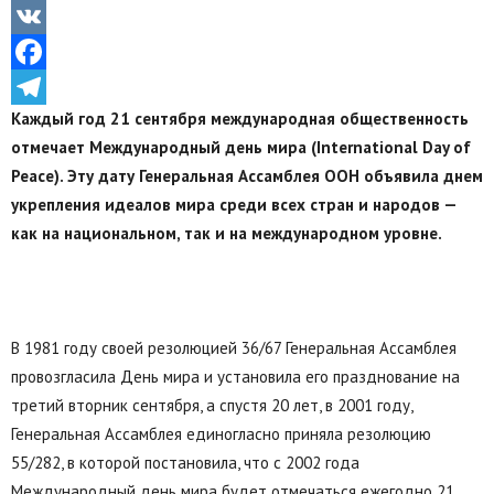
Odnoklassniki
VK
Facebook
Каждый год 21 сентября международная общественность
Telegram
отмечает Международный день мира (International Day of
Peace). Эту дату Генеральная Ассамблея ООН объявила днем
укрепления идеалов мира среди всех стран и народов —
как на национальном, так и на международном уровне.
В 1981 году своей резолюцией 36/67 Генеральная Ассамблея
провозгласила День мира и установила его празднование на
третий вторник сентября, а спустя 20 лет, в 2001 году,
Генеральная Ассамблея единогласно приняла резолюцию
55/282, в которой постановила, что с 2002 года
Международный день мира будет отмечаться ежегодно 21