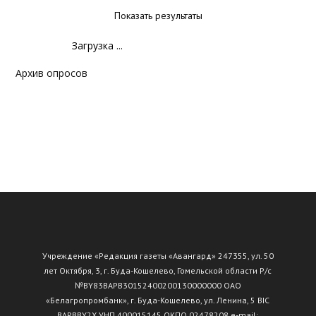
Показать результаты
Загрузка ...
Архив опросов
Учреждение «Редакция газеты «Авангард» 247355, ул. 50
лет Октября, 3, г. Буда-Кошелево, Гомельской области Р/с
№ВY83ВАРВ30152400200130000000 ОАО
«Белагропромбанк», г. Буда-Кошелево, ул. Ленина, 5 BIC
BAPBBY2X УНП 400015145 ОКПО 02478208 e-mail: