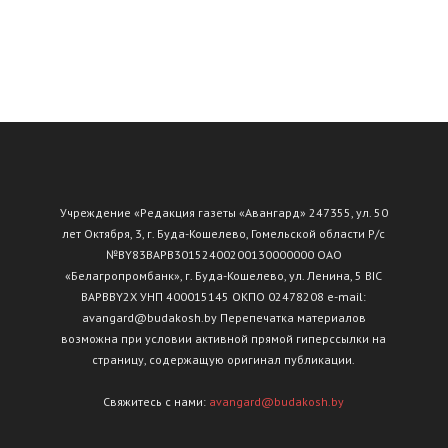
Учреждение «Редакция газеты «Авангард» 247355, ул. 50
лет Октября, 3, г. Буда-Кошелево, Гомельской области Р/с
№ВY83ВАРВ30152400200130000000 ОАО
«Белагропромбанк», г. Буда-Кошелево, ул. Ленина, 5 BIC
BAPBBY2X УНП 400015145 ОКПО 02478208 e-mail:
avangard@budakosh.by Перепечатка материалов
возможна при условии активной прямой гиперссылки на
страницу, содержащую оригинал публикации.
Свяжитесь с нами:
avangard@budakosh.by