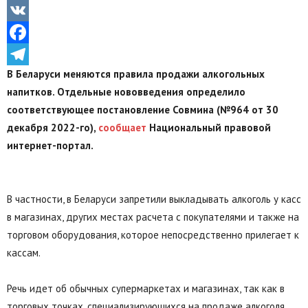
Odnoklassniki
VK
Facebook
В Беларуси меняются правила продажи алкогольных
Telegram
напитков. Отдельные нововведения определило
соответствующее постановление Совмина (№964 от 30
декабря 2022-го),
сообщает
Национальный правовой
интернет-портал.
В частности, в Беларуси запретили выкладывать алкоголь у касс
в магазинах, других местах расчета с покупателями и также на
торговом оборудования, которое непосредственно прилегает к
кассам.
Речь идет об обычных супермаркетах и магазинах, так как в
торговых точках, специализирующихся на продаже алкоголя