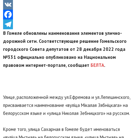
Odnoklassniki
VK
Facebook
В Гомеле обновлены наименования элементов улично-
Telegram
дорожной сети. Соответствующее решение Гомельского
городского Совета депутатов от 28 декабря 2022 года
№331 официально опубликовано на Национальном
правовом интернет-портале, сообщает
БЕЛТА
.
Улице, расположенной между ул.Ефремова и ул.Лепешинского,
присваивается наименование «вуліца Мікалая Зябніцкага» на
белорусском языке и «улица Николая Зебницкого» на русском.
Кроме того, улица Сахарная в Гомеле будет именоваться
«вуліца Мытная» на белорусском языке, «улица Мытная» на