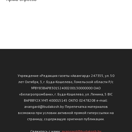
Учреждение «Редакция газеты «Авангард» 247355, ул. 50
лет Октября, 3, г. Буда-Кошелево, Гомельской области Р/с
№ВY83ВАРВ30152400200130000000 ОАО
«Белагропромбанк», г. Буда-Кошелево, ул. Ленина, 5 BIC
BAPBBY2X УНП 400015145 ОКПО 02478208 e-mail:
avangard@budakosh.by Перепечатка материалов
возможна при условии активной прямой гиперссылки на
страницу, содержащую оригинал публикации.
Свяжитесь с нами:
avangard@budakosh.by