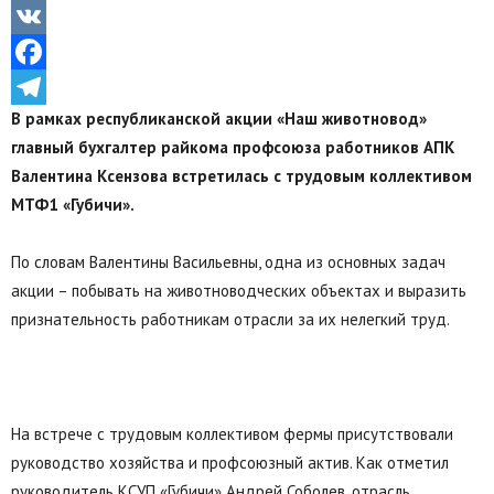
Odnoklassniki
VK
Facebook
В рамках республиканской акции «Наш животновод»
Telegram
главный бухгалтер райкома профсоюза работников АПК
Валентина Ксензова встретилась с трудовым коллективом
МТФ1 «Губичи».
По словам Валентины Васильевны, одна из основных задач
акции – побывать на животноводческих объектах и выразить
признательность работникам отрасли за их нелегкий труд.
На встрече с трудовым коллективом фермы присутствовали
руководство хозяйства и профсоюзный актив. Как отметил
руководитель КСУП «Губичи» Андрей Соболев, отрасль