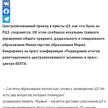
Odnoklassniki
VK
Facebook
Централизованный приезд в пункты ЦЭ, как это было на
Telegram
РЦЭ, сохранится. Об этом сообщила начальник главного
управления общего среднего, дошкольного и специального
образования Министерства образования Мария
Киндиренко на пресс-конференции «Подведение итогов
репетиционного централизованного экзамена» в пресс-
центре БЕЛТА:
— Система образования полностью готова к проведению ЦЭ.
Но
есть ряд вопросов, которые планируют
усовершенствовать. Первый – касается доставки участников ЦЭ к
пунктам проведения. Было много предложений. По итогам