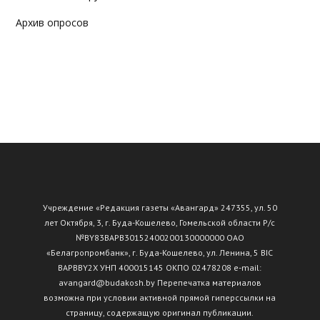
Архив опросов
Учреждение «Редакция газеты «Авангард» 247355, ул. 50
лет Октября, 3, г. Буда-Кошелево, Гомельской области Р/с
№ВY83ВАРВ30152400200130000000 ОАО
«Белагропромбанк», г. Буда-Кошелево, ул. Ленина, 5 BIC
BAPBBY2X УНП 400015145 ОКПО 02478208 e-mail:
avangard@budakosh.by Перепечатка материалов
возможна при условии активной прямой гиперссылки на
страницу, содержащую оригинал публикации.