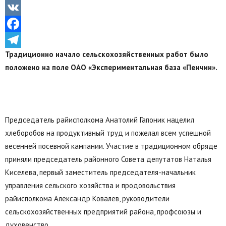
Odnoklassniki
VK
Facebook
Традиционно начало сельскохозяйственных работ было
Telegram
положено на поле ОАО «Экспериментальная база «Пенчин».
Председатель райисполкома Анатолий Гапоник нацелил
хлеборобов на продуктивный труд и пожелал всем успешной
весенней посевной кампании. Участие в традиционном обряде
приняли председатель районного Совета депутатов Наталья
Киселева, первый заместитель председателя-начальник
управления сельского хозяйства и продовольствия
райисполкома Александр Ковалев, руководители
сельскохозяйственных предприятий района, профсоюзы и
духовенство.