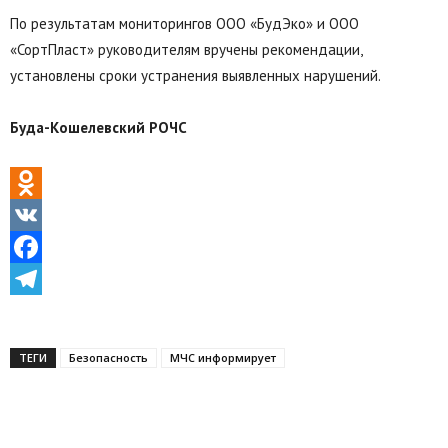
По результатам мониторингов ООО «БудЭко» и ООО
«СортПласт» руководителям вручены рекомендации,
установлены сроки устранения выявленных нарушений.
Буда-Кошелевский РОЧС
Odnoklassniki
VK
Facebook
Telegram
ТЕГИ
Безопасность
МЧС информирует