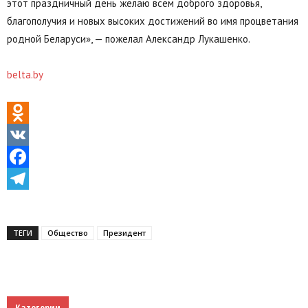
этот праздничный день желаю всем доброго здоровья,
благополучия и новых высоких достижений во имя процветания
родной Беларуси», — пожелал Александр Лукашенко.
belta.by
Odnoklassniki
VK
Facebook
Telegram
ТЕГИ
Общество
Президент
Категории