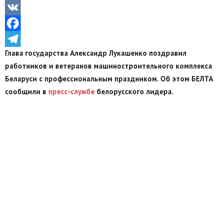
Odnoklassniki
VK
Facebook
Глава государства Александр Лукашенко поздравил
Telegram
работников и ветеранов машиностроительного комплекса
Беларуси с профессиональным праздником. Об этом БЕЛТА
сообщили в
пресс-службе
белорусского лидера.