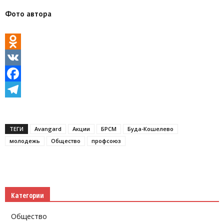
Фото автора
Odnoklassniki
VK
Facebook
Telegram
ТЕГИ
Avаngard
Акции
БРСМ
Буда-Кошелево
молодежь
Общество
профсоюз
Категории
Общество