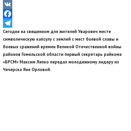
Odnoklassniki
VK
Facebook
Сегодня на священном для жителей Уварович месте
Telegram
символическую капсулу с землей с мест боевой славы и
боевых сражений времен Великой Отечественной войны
районов Гомельской области первый секретарь райкома
«БРСМ» Максим Ляпко передал молодежному лидеру из
Чечерска Яне Орловой.