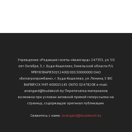
Учреждение «Редакция газеты «Авангард» 247355, ул. 50
лет Октября, 3, г. Буда-Кошелево, Гомельской области Р/с
№ВY83ВАРВ30152400200130000000 ОАО
«Белагропромбанк», г. Буда-Кошелево, ул. Ленина, 5 BIC
BAPBBY2X УНП 400015145 ОКПО 02478208 e-mail:
avangard@budakosh.by Перепечатка материалов
возможна при условии активной прямой гиперссылки на
страницу, содержащую оригинал публикации.
Свяжитесь с нами:
avangard@budakosh.by