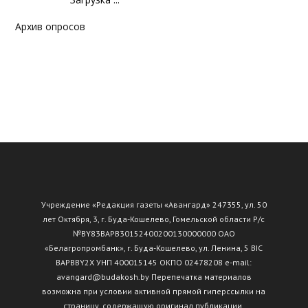
Архив опросов
Учреждение «Редакция газеты «Авангард» 247355, ул. 50
лет Октября, 3, г. Буда-Кошелево, Гомельской области Р/с
№ВY83ВАРВ30152400200130000000 ОАО
«Белагропромбанк», г. Буда-Кошелево, ул. Ленина, 5 BIC
BAPBBY2X УНП 400015145 ОКПО 02478208 e-mail:
avangard@budakosh.by Перепечатка материалов
возможна при условии активной прямой гиперссылки на
страницу, содержащую оригинал публикации.