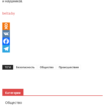
и наушников.
belta.by
Odnoklassniki
VK
Facebook
Telegram
ТЕГИ
Безопасность
Общество
Происшествия
Категории
Общество