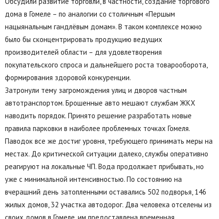
Обсудили развитие торговли, в частности, создание торгового
дома в Гомеле – по аналогии со столичным «Першым
нацыянальным гандлёвым домам». В таком комплексе можно
было бы сконцентрировать продукцию ведущих
производителей области – для удовлетворения
покупательского спроса и дальнейшего роста товарооборота,
формирования здоровой конкуренции.
Затронули тему загромождения улиц и дворов частным
автотранспортом. Брошенные авто мешают службам ЖКХ
наводить порядок. Принято решение разработать новые
правила парковки в наиболее проблемных точках Гомеля.
Паводок все же достиг уровня, требующего принимать меры на
местах. До критической ситуации далеко, службы оперативно
реагируют на локальные ЧП. Вода продолжает прибывать, но
уже с минимальной интенсивностью. По состоянию на
вчерашний день затопленными оставались 502 подворья, 146
жилых домов, 32 участка автодорог. Два человека отселены из
своих домов в Гомеле, им предоставлена временная