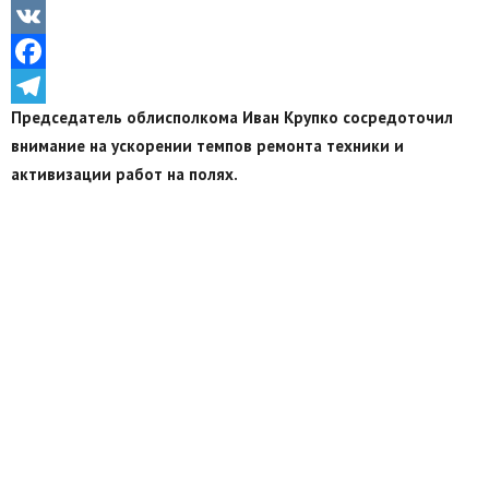
Odnoklassniki
VK
Facebook
Председатель облисполкома Иван Крупко сосредоточил
Telegram
внимание на ускорении темпов ремонта техники и
активизации работ на полях.