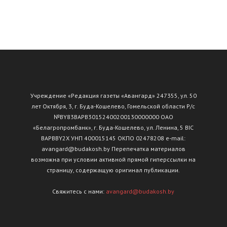
Учреждение «Редакция газеты «Авангард» 247355, ул. 50
лет Октября, 3, г. Буда-Кошелево, Гомельской области Р/с
№ВY83ВАРВ30152400200130000000 ОАО
«Белагропромбанк», г. Буда-Кошелево, ул. Ленина, 5 BIC
BAPBBY2X УНП 400015145 ОКПО 02478208 e-mail:
avangard@budakosh.by Перепечатка материалов
возможна при условии активной прямой гиперссылки на
страницу, содержащую оригинал публикации.
Свяжитесь с нами:
avangard@budakosh.by