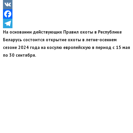
Odnoklassniki
VK
Facebook
На основании действующих Правил охоты в Республике
Telegram
Беларусь состоится открытие охоты в летне-осеннем
сезоне 2024 года на косулю европейскую в период с 15 мая
по 30 сентября.