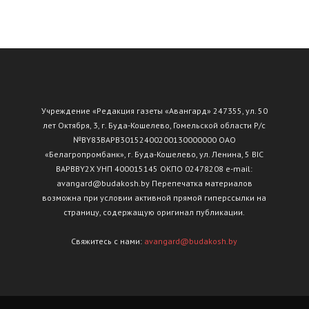
Учреждение «Редакция газеты «Авангард» 247355, ул. 50
лет Октября, 3, г. Буда-Кошелево, Гомельской области Р/с
№ВY83ВАРВ30152400200130000000 ОАО
«Белагропромбанк», г. Буда-Кошелево, ул. Ленина, 5 BIC
BAPBBY2X УНП 400015145 ОКПО 02478208 e-mail:
avangard@budakosh.by Перепечатка материалов
возможна при условии активной прямой гиперссылки на
страницу, содержащую оригинал публикации.
Свяжитесь с нами:
avangard@budakosh.by