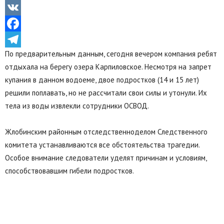
Odnoklassniki
VK
Facebook
По предварительным данным, сегодня вечером компания ребят
Telegram
отдыхала на берегу озера Карпиловское. Несмотря на запрет
купания в данном водоеме, двое подростков (14 и 15 лет)
решили поплавать, но не рассчитали свои силы и утонули. Их
тела из воды извлекли сотрудники ОСВОД.
Жлобинским районным отследственноделом Следственного
комитета устанавливаются все обстоятельства трагедии.
Особое внимание следователи уделят причинам и условиям,
способствовавшим гибели подростков.