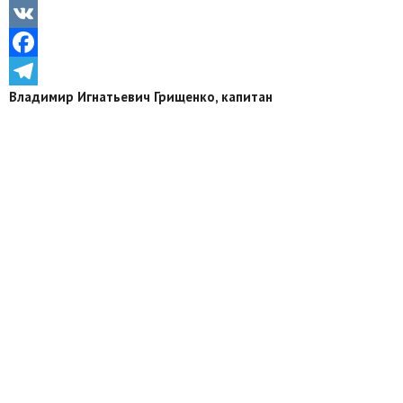
Odnoklassniki
VK
Facebook
Владимир Игнатьевич Грищенко, капитан
Telegram