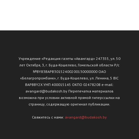
Учреждение «Редакция газеты «Авангард» 247355, ул. 50
лет Октября, 3, г. Буда-Кошелево, Гомельской области Р/с
№ВY83ВАРВ30152400200130000000 ОАО
«Белагропромбанк», г. Буда-Кошелево, ул. Ленина, 5 BIC
BAPBBY2X УНП 400015145 ОКПО 02478208 e-mail:
avangard@budakosh.by Перепечатка материалов
возможна при условии активной прямой гиперссылки на
страницу, содержащую оригинал публикации.
Свяжитесь с нами:
avangard@budakosh.by