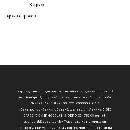
Загрузка ...
Архив опросов
Учреждение «Редакция газеты «Авангард» 247355, ул. 50
лет Октября, 3, г. Буда-Кошелево, Гомельской области Р/с
№ВY83ВАРВ30152400200130000000 ОАО
«Белагропромбанк», г. Буда-Кошелево, ул. Ленина, 5 BIC
BAPBBY2X УНП 400015145 ОКПО 02478208 e-mail:
avangard@budakosh.by Перепечатка материалов
возможна при условии активной прямой гиперссылки на