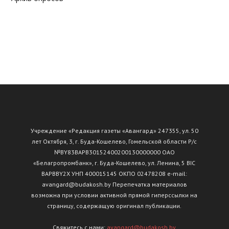
Учреждение «Редакция газеты «Авангард» 247355, ул. 50
лет Октября, 3, г. Буда-Кошелево, Гомельской области Р/с
№ВY83ВАРВ30152400200130000000 ОАО
«Белагропромбанк», г. Буда-Кошелево, ул. Ленина, 5 BIC
BAPBBY2X УНП 400015145 ОКПО 02478208 e-mail:
avangard@budakosh.by Перепечатка материалов
возможна при условии активной прямой гиперссылки на
страницу, содержащую оригинал публикации.
Свяжитесь с нами:
avangard@budakosh.by