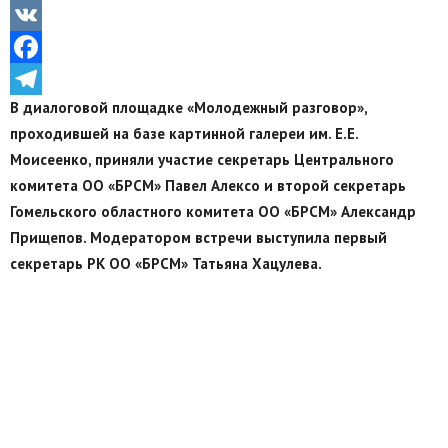
Odnoklassniki
VK
Facebook
В диалоговой площадке «Молодежный разговор»,
Telegram
проходившей на базе картинной галереи им. Е.Е.
Моисеенко, приняли участие секретарь Центрального
комитета ОО «БРСМ» Павел Алексо и второй секретарь
Гомельского областного комитета ОО «БРСМ» Александр
Прищепов. Модератором встречи выступила первый
секретарь РК ОО «БРСМ» Татьяна Хацулева.