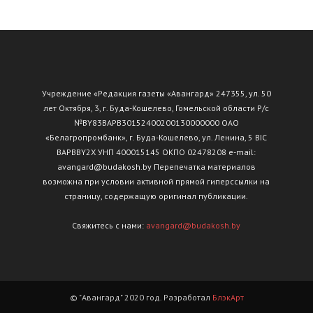
Учреждение «Редакция газеты «Авангард» 247355, ул. 50
лет Октября, 3, г. Буда-Кошелево, Гомельской области Р/с
№ВY83ВАРВ30152400200130000000 ОАО
«Белагропромбанк», г. Буда-Кошелево, ул. Ленина, 5 BIC
BAPBBY2X УНП 400015145 ОКПО 02478208 e-mail:
avangard@budakosh.by Перепечатка материалов
возможна при условии активной прямой гиперссылки на
страницу, содержащую оригинал публикации.
Свяжитесь с нами:
avangard@budakosh.by
© "Авангард" 2020 год. Разработал
БлэкАрт