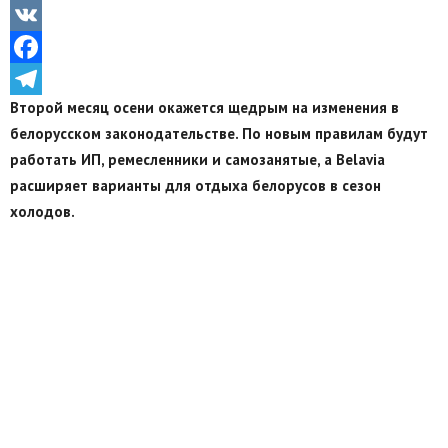
Odnoklassniki
VK
Facebook
Второй месяц осени окажется щедрым на изменения в
Telegram
белорусском законодательстве. По новым правилам будут
работать ИП, ремесленники и самозанятые, а Belavia
расширяет варианты для отдыха белорусов в сезон
холодов.