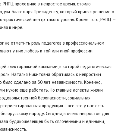
о РНПЦ проходило в непростое время, стоило
людям. Благодаря Президенту, который принял решение о
Буда-
но-практический центр такого уровня. Кроме того, РНПЦ —
иля в мире.
ог не отметить роль педагогов в профессиональном
вают у них любовь к той или иной профессии.
Кошелевский
ей электоральной кампании, в которой педагогическая
роль. Наталья Никитовна обратилась к непростым
 было сделано за 30 лет независимости. Конечно,
ыми нужно еще работать. Но главные аспекты жизни
район
родовольственной безопасности, социальная
рториентированная продукция – все это у нас есть
белорусскому народу. Сегодня, в очень непростое для
звала будакошелевцев быть сплоченными и едиными,
езависимость.