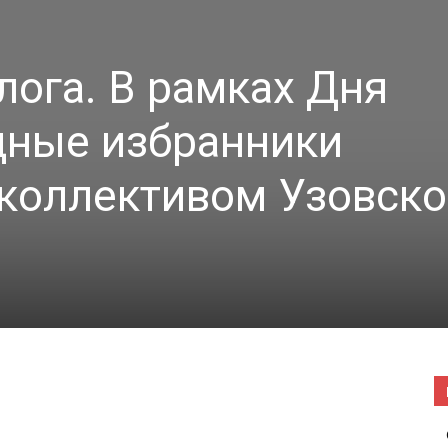
|
лога. В рамках Дня
дные избранники
Погода
 коллективом Узовск
в
Буда-