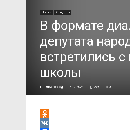
Власть
Общество
В формате диа
депутата наро
встретились с
школы
По
Авангард
-
15.10.2024
799
0
Odnoklassniki