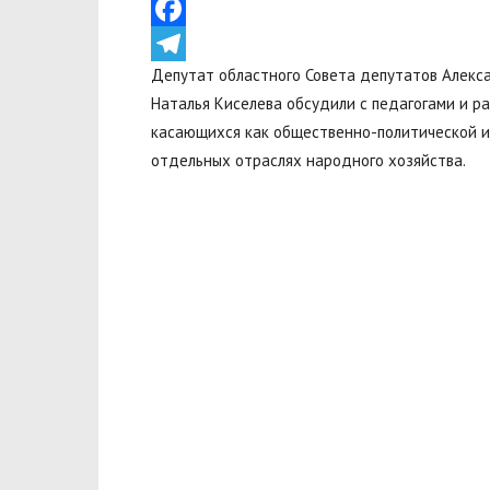
VK
Facebook
Депутат областного Совета депутатов Алекс
Telegram
Наталья Киселева обсудили с педагогами и р
касающихся как общественно-политической и 
отдельных отраслях народного хозяйства.