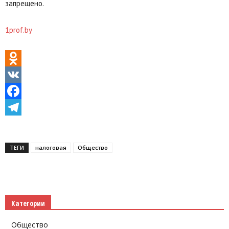
запрещено.
1prof.by
Odnoklassniki
VK
Facebook
Telegram
ТЕГИ
налоговая
Общество
Категории
Общество