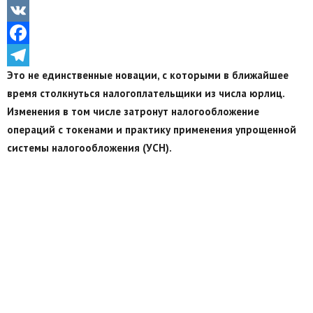
Odnoklassniki
VK
Facebook
Это не единственные новации, с которыми в ближайшее
Telegram
время столкнуться налогоплательщики из числа юрлиц.
Изменения в том числе затронут налогообложение
операций с токенами и практику применения упрощенной
системы налогообложения (УСН).