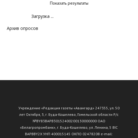
Показать результаты
Загрузка ...
Архив опросов
Учреждение «Редакция газеты «Авангард» 247355, ул. 50
лет Октября, 3, г. Буда-Кошелево, Гомельской области Р/с
№ВY83ВАРВ30152400200130000000 ОАО
«Белагропромбанк», г. Буда-Кошелево, ул. Ленина, 5 BIC
BAPBBY2X УНП 400015145 ОКПО 02478208 e-mail: