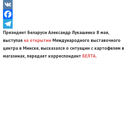
Odnoklassniki
VK
Facebook
Президент Беларуси Александр Лукашенко 8 мая,
Telegram
выступая
на открытии
Международного выставочного
центра в Минске, высказался о ситуации с картофелем в
магазинах, передает корреспондент
БЕЛТА
.