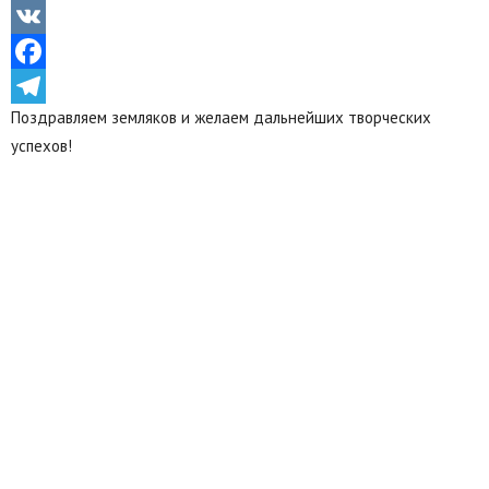
Odnoklassniki
VK
Facebook
Поздравляем земляков и желаем дальнейших творческих
Telegram
успехов!