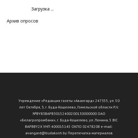
Загрузка ...
Архив опросов
Учреждение «Редакция газеты «Авангард» 247355, ул. 50
лет Октября, 3, г. Буда-Кошелево, Гомельской области Р/с
№ВY83ВАРВ30152400200130000000 ОАО
«Белагропромбанк», г. Буда-Кошелево, ул. Ленина, 5 BIC
BAPBBY2X УНП 400015145 ОКПО 02478208 e-mail:
avangard@budakosh.by Перепечатка материалов