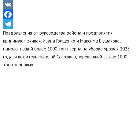
Odnoklassniki
VK
Facebook
Поздравления от руководства района и предприятия
Telegram
принимают экипаж Ивана Грищенко и Максима Глушакова,
намолотивший более 1000 тонн зерна на уборке урожая 2025
года, и водитель Николай Саложков, перевезший свыше 1000
тонн зерновых.