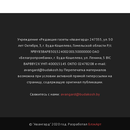
Учреждение «Редакция газеты «Авангард» 247355, ул. 50
лет Октября, 3, г. Буда-Кошелево, Гомельской области Р/с
№ВY83ВАРВ30152400200130000000 ОАО
«Белагропромбанк», г. Буда-Кошелево, ул. Ленина, 5 BIC
BAPBBY2X УНП 400015145 ОКПО 02478208 e-mail:
avangard@budakosh.by Перепечатка материалов
возможна при условии активной прямой гиперссылки на
страницу, содержащую оригинал публикации.
Свяжитесь с нами:
avangard@budakosh.by
© "Авангард" 2020 год. Разработал
БлэкАрт