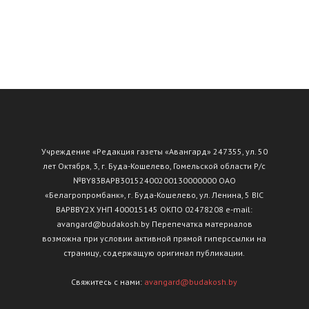
Учреждение «Редакция газеты «Авангард» 247355, ул. 50
лет Октября, 3, г. Буда-Кошелево, Гомельской области Р/с
№ВY83ВАРВ30152400200130000000 ОАО
«Белагропромбанк», г. Буда-Кошелево, ул. Ленина, 5 BIC
BAPBBY2X УНП 400015145 ОКПО 02478208 e-mail:
avangard@budakosh.by Перепечатка материалов
возможна при условии активной прямой гиперссылки на
страницу, содержащую оригинал публикации.
Свяжитесь с нами:
avangard@budakosh.by