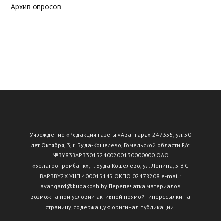
Архив опросов
Учреждение «Редакция газеты «Авангард» 247355, ул. 50
лет Октября, 3, г. Буда-Кошелево, Гомельской области Р/с
№ВY83ВАРВ30152400200130000000 ОАО
«Белагропромбанк», г. Буда-Кошелево, ул. Ленина, 5 BIC
BAPBBY2X УНП 400015145 ОКПО 02478208 e-mail:
avangard@budakosh.by Перепечатка материалов
возможна при условии активной прямой гиперссылки на
страницу, содержащую оригинал публикации.