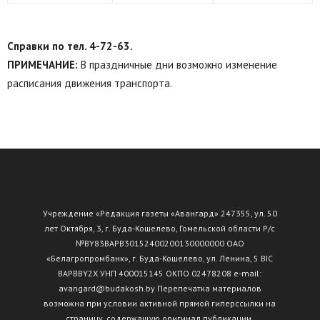
Справки по тел. 4-72-63.
ПРИМЕЧАНИЕ:
В праздничные дни возможно изменение
расписания движения транспорта.
Учреждение «Редакция газеты «Авангард» 247355, ул. 50
лет Октября, 3, г. Буда-Кошелево, Гомельской области Р/с
№ВY83ВАРВ30152400200130000000 ОАО
«Белагропромбанк», г. Буда-Кошелево, ул. Ленина, 5 BIC
BAPBBY2X УНП 400015145 ОКПО 02478208 e-mail:
avangard@budakosh.by Перепечатка материалов
возможна при условии активной прямой гиперссылки на
страницу, содержащую оригинал публикации.