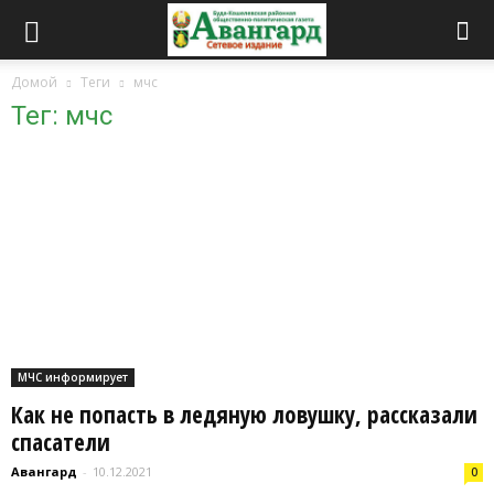
Домой
Теги
мчс
Тег: мчс
МЧС информирует
Как не попасть в ледяную ловушку, рассказали
спасатели
Авангард
-
10.12.2021
0