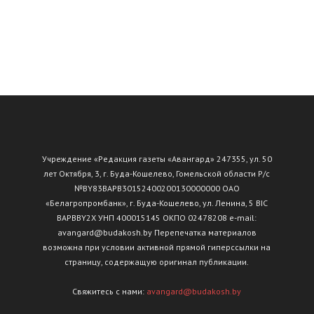
Учреждение «Редакция газеты «Авангард» 247355, ул. 50
лет Октября, 3, г. Буда-Кошелево, Гомельской области Р/с
№ВY83ВАРВ30152400200130000000 ОАО
«Белагропромбанк», г. Буда-Кошелево, ул. Ленина, 5 BIC
BAPBBY2X УНП 400015145 ОКПО 02478208 e-mail:
avangard@budakosh.by Перепечатка материалов
возможна при условии активной прямой гиперссылки на
страницу, содержащую оригинал публикации.
Свяжитесь с нами:
avangard@budakosh.by