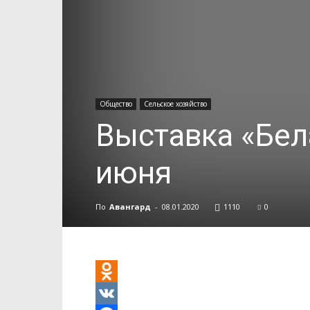
Общество
Сельское хозяйство
Выставка «Бел
июня
По
Авангард
-
08.01.2020
1110
0
Odnoklassniki