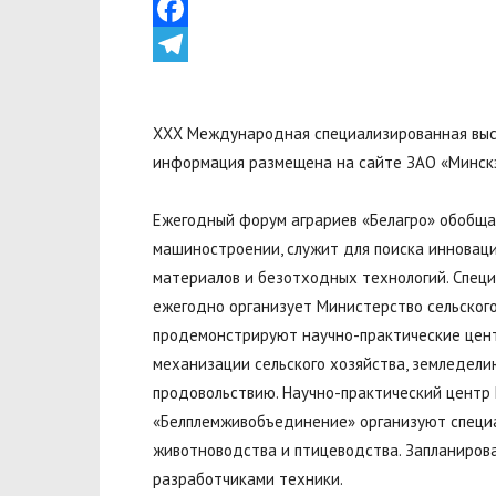
VK
Facebook
Telegram
XXX Международная специализированная выст
информация размещена на сайте ЗАО «Минскэ
Ежегодный форум аграриев «Белагро» обобщ
машиностроении, служит для поиска инновац
материалов и безотходных технологий. Спец
ежегодно организует Министерство сельского
продемонстрируют научно-практические цент
механизации сельского хозяйства, земледели
продовольствию. Научно-практический центр 
«Белплемживобъединение» организуют специ
животноводства и птицеводства. Запланирова
разработчиками техники.