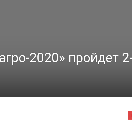
|
Погода
агро-2020» пройдет 2
в
Буда-