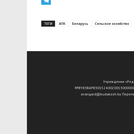
Telegram
ТЕГИ
АПК
Беларусь
Сельское хозяйство
Учреждение «Редак
№ВY83ВАРВ30152400200130000000 О
avangard@budakosh.by Перепе