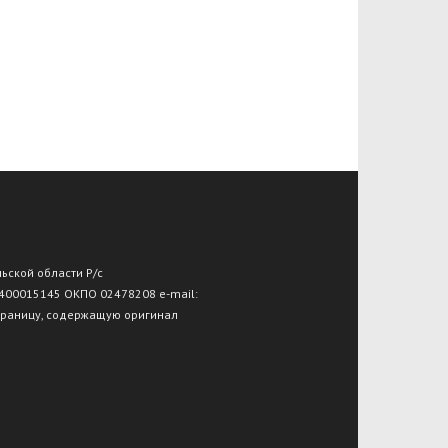
льской области Р/с
 400015145 ОКПО 02478208 e-mail:
траницу, содержащую оригинал