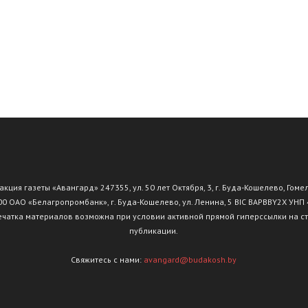
Буда-
Кошелево
ция газеты «Авангард» 247355, ул. 50 лет Октября, 3, г. Буда-Кошелево, Гоме
АО «Белагропромбанк», г. Буда-Кошелево, ул. Ленина, 5 BIC BAPBBY2X УНП
чатка материалов возможна при условии активной прямой гиперссылки на с
публикации.
|
Свяжитесь с нами:
avangard@budakosh.by