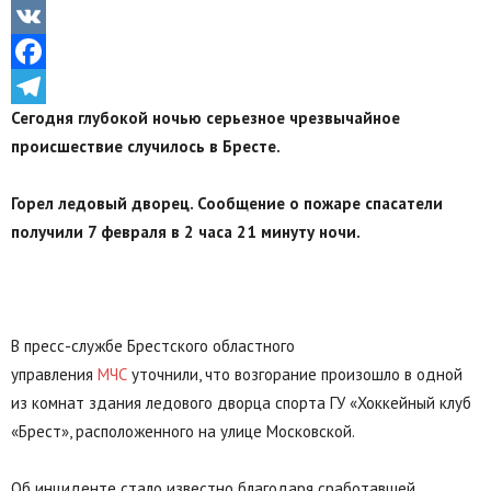
Odnoklassniki
VK
Facebook
Сегодня глубокой ночью серьезное чрезвычайное
Telegram
происшествие случилось в Бресте.
Горел ледовый дворец. Сообщение о пожаре спасатели
получили 7 февраля в 2 часа 21 минуту ночи.
В пресс-службе Брестского областного
управления
МЧС
уточнили, что возгорание произошло в одной
из комнат здания ледового дворца спорта ГУ «Хоккейный клуб
«Брест», расположенного на улице Московской.
Об инциденте стало известно благодаря сработавшей