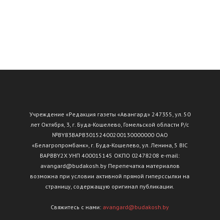
Учреждение «Редакция газеты «Авангард» 247355, ул. 50
лет Октября, 3, г. Буда-Кошелево, Гомельской области Р/с
№ВY83ВАРВ30152400200130000000 ОАО
«Белагропромбанк», г. Буда-Кошелево, ул. Ленина, 5 BIC
BAPBBY2X УНП 400015145 ОКПО 02478208 e-mail:
avangard@budakosh.by Перепечатка материалов
возможна при условии активной прямой гиперссылки на
страницу, содержащую оригинал публикации.
Свяжитесь с нами:
avangard@budakosh.by