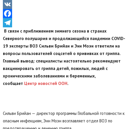
Odnoklassniki
VK
Facebook
В связи с приближением зимнего сезона в странах
Telegram
Северного полушария и продолжающейся пандемии COVID-
19 эксперты ВОЗ Сильви Брийан и Энн Моэн ответили на
вопросы пользователей соцсетей о прививках от гриппа.
Главный вывод: специалисты настоятельно рекомендуют
вакцинировать от гриппа детей, пожилых, людей с
хроническими заболеваниями и беременных,
сообщает
Центр новостей ООН
.
Сильви Брийан — директор программы Глобальной готовности к
опасным инфекциям, Энн Моэн возглавляет отдел ВОЗ по
предотвращению и лечению гриппа.