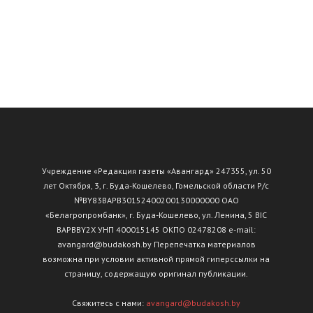
Учреждение «Редакция газеты «Авангард» 247355, ул. 50
лет Октября, 3, г. Буда-Кошелево, Гомельской области Р/с
№ВY83ВАРВ30152400200130000000 ОАО
«Белагропромбанк», г. Буда-Кошелево, ул. Ленина, 5 BIC
BAPBBY2X УНП 400015145 ОКПО 02478208 e-mail:
avangard@budakosh.by Перепечатка материалов
возможна при условии активной прямой гиперссылки на
страницу, содержащую оригинал публикации.
Свяжитесь с нами:
avangard@budakosh.by