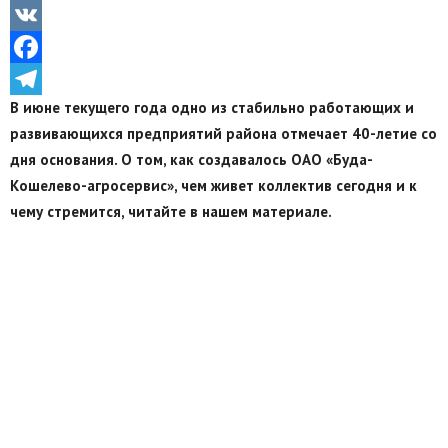
Odnoklassniki
VK
Facebook
В июне текущего года одно из стабильно работающих и
Telegram
развивающихся предприятий района отмечает 40-летие со
дня основания. О том, как создавалось ОАО «Буда-
Кошелево-агросервис», чем живет коллектив сегодня и к
чему стремится, читайте в нашем материале.